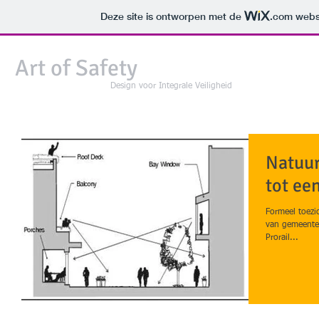
Deze site is ontworpen met de
.com
websi
Art
of Safety
Design voor Integrale Veiligheid
Natuurl
tot een
Formeel toezic
van gemeentes
Prorail...